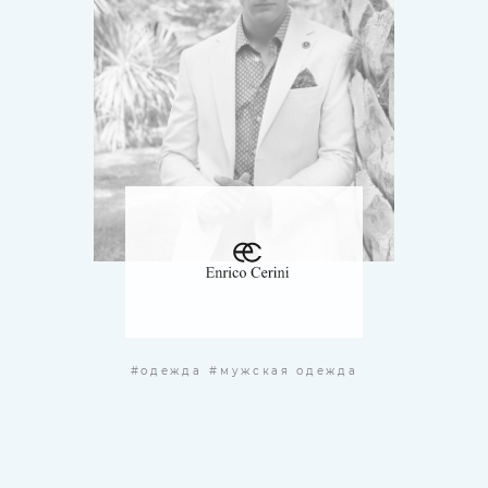
#одежда
#мужская одежда