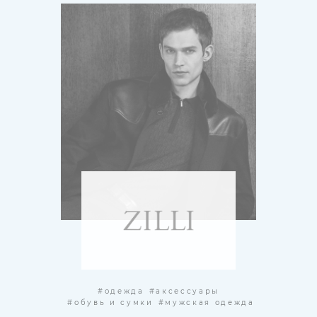
#одежда
#аксессуары
#обувь и сумки
#мужская одежда