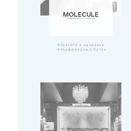
#красота и здоровье
#парфюмерный бутик