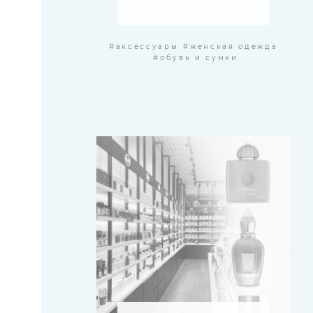
#аксессуары
#женская одежда
#обувь и сумки