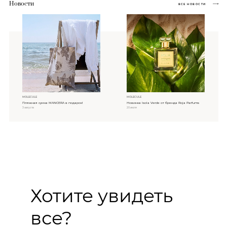
Новости
ВСЕ НОВОСТИ
MOLECULE
MOLECULE
Пляжная сумка MANCERA в подарок!
Новинка Isola Verde от бренда Roja Parfums
3 августа
20 июля
Хотите увидеть
все?