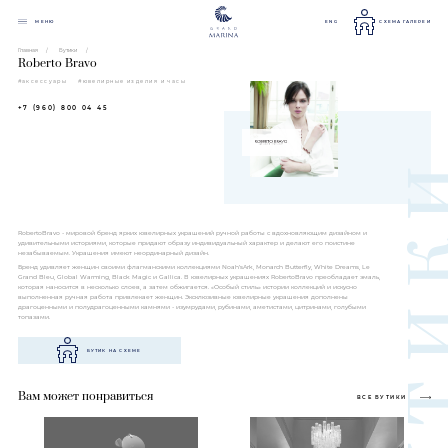
МЕНЮ
ENG
СХЕМА ГАЛЕРЕИ
Главная
Бутики
Roberto Bravo
#аксессуары
#ювелирные изделия и часы
+7 (960) 800 04 45
RobertoBravo - мировой бренд ярких ювелирных украшений ручной работы с вдохновляющим дизайном и
удивительными историями, которые придают образу индивидуальный характер и делают его поистине
незабываемым. Украшения имеют неординарный дизайн.
Бренд удивляет женщин своими флагманскими коллекциями Noah’sArk, Monarch Butterfly, White Dreams, Le
Grand Bleu, Global Warming, Black Magic и Gallica. В ювелирных украшениях RobertoBravo преобладает эмаль,
которая наносится в несколько слоев, а затем обжигается. «Особый стиль» истории коллекций и искусно
выполненная ручная работа привлекает женщин. Эксклюзивные ювелирные украшения дополнены
драгоценными и полудрагоценными камнями - изумрудами, рубинами, аметистами, цитринами, голубыми
топазами.
БУТИК НА СХЕМЕ
Вам может понравиться
ВСЕ БУТИКИ