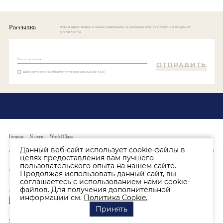
Рассылка
Будь в курсе скидок и акций, подпишись на рассылку сейчас и получай бонусы от
Grand Marina
Ваша эл.почта
ОТПРАВИТЬ
Даю согласие
на обработку персональных данных
Бутики
Услуги
World Class
Данный веб-сайт использует cookie-файлы в
О Галереe
Новости
Арендаторам
Как добраться
Контакты
Схема галереи
целях предоставления вам лучшего
пользовательского опыта на нашем сайте.
Продолжая использовать данный сайт, вы
соглашаетесь с использованием нами cookie-
файлов. Для получения дополнительной
ТГ Гранд Марина. 354000 г. Сочи, улица Несебрская 1а
информации см.
Политика Cookie.
+7 (862) 444-09-54
info@grandmarina.ru
© 2026 «Grand Marina Gallery»
Принять
Пользовательское соглашение
Согласие на обработку персональных данных