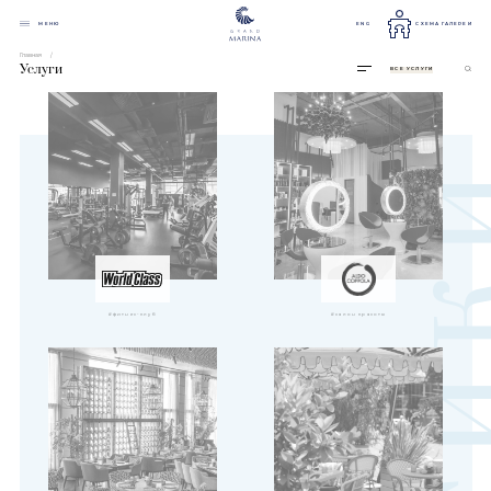
МЕНЮ
ENG
СХЕМА ГАЛЕРЕИ
Главная
Услуги
ВСЕ УСЛУГИ
#фитнес-клуб
#салон красоты