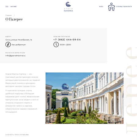
МЕНЮ
ENG
СХЕМА ГАЛЕРЕИ
Главная
О Галерее
АДРЕС
ОБЩИЙ ТЕЛЕФОН
Сочи, улица Несебрская, 1а
+7 (862) 444-09-54
Как добраться
10:00—22:00
ПО ВСЕМ ВОПРОСАМ
info@grandmarina.ru
Grand Marina Gallery — это
торговый центр премиум класса,
который расположился на первой
береговой линии в культурно-
деловом центре города Сочи.
К торговой галерее очень
удобный подъезд и большая
парковка для гостей. Живописная
прогулочная зона ведет к ней со
стороны морского порта и
упирается прямо в здание,
обрамленное садово-парковой
площадкой.
СКАЧАТЬ ПРЕЗЕНТАЦИЮ