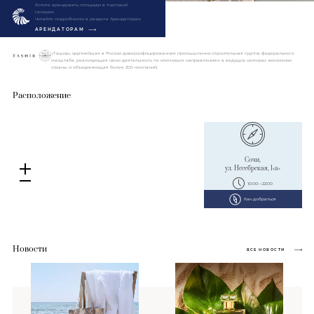
Хотите арендовать площади в торговой
галерее.
Читайте подробности в разделе Арендаторам
АРЕНДАТОРАМ
«Ташир» крупнейшая в России диверсифицированная промышленно-строительная группа федерального
масштаба, реализующая свою деятельность по ключевым направлениям в ведущих секторах экономики
страны и объединяющая более 200 компаний.
Расположение
Сочи,
ул. Несебрская, 1«а»
10:00—22:00
Как добраться
Новости
ВСЕ НОВОСТИ