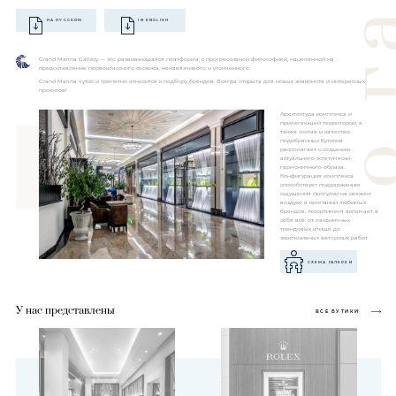
НА РУССКОМ
IN ENGLISH
Grand Marina Gallery — это развивающаяся платформа, с прогрессивной философией, нацеленной на
предоставление первоклассного сервиса, ненавязчивого и утонченного.
Grand Marina чутко и трепетно относится к подбору брендов. Всегда открыта для новых знакомств и интересных
проектов!
Архитектура комплекса и
прилегающей территории, а
также состав и качество
подобранных бутиков
располагает к созданию
актуального эстетически-
гармоничного образа.
Конфигурация комплекса
способствует поддержанию
ощущения прогулки на свежем
воздухе в компании любимых
брендов. Ассортимент включает в
себя всё: от лаконичных
трендовых клише до
эксклюзивных авторских работ.
СХЕМА ГАЛЕРЕИ
У нас представлены
ВСЕ БУТИКИ