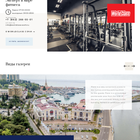
Эксперт
в мире
фитнеса
будни 07:00-00:00
выходные 09:00-23:00
ТЕЛЕФОНЫ
+7 (862) 266-55-01
ЭЛ.ПОЧТА
info@worldclass-sochi.ru
О WORLDCLASS СОЧИ
КУПИТЬ АБОНЕМЕНТ
Виды галереи
01
There is a very convenient access to
the Gallery and big parking place
for the guests. There is a picturesque
promenade area from the side of
the sea port and rests directly in the
building, framed of landscape area.