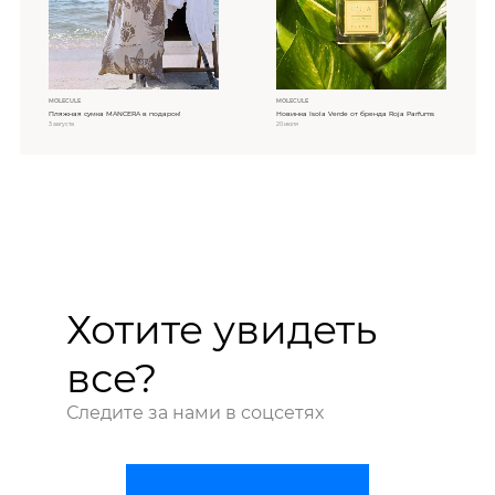
MOLECULE
MOLECULE
Пляжная сумка MANCERA в подарок!
Новинка Isola Verde от бренда Roja Parfums
3 августа
20 июля
Хотите увидеть
все?
Следите за нами в соцсетях