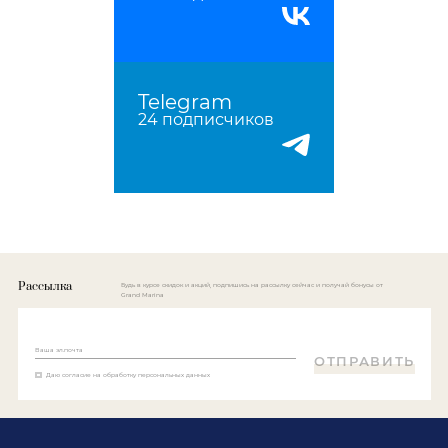
Telegram
24 подписчиков
Рассылка
Будь в курсе скидок и акций, подпишись на рассылку сейчас и получай бонусы от
Grand Marina
Ваша эл.почта
ОТПРАВИТЬ
Даю согласие
на обработку персональных данных