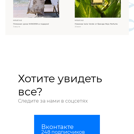
MOLECULE
MOLECULE
Пляжная сумка MANCERA в подарок!
Новинка Isola Verde от бренда Roja Parfums
3 августа
20 июля
Хотите увидеть
все?
Следите за нами в соцсетях
Вконтакте
248 подписчиков