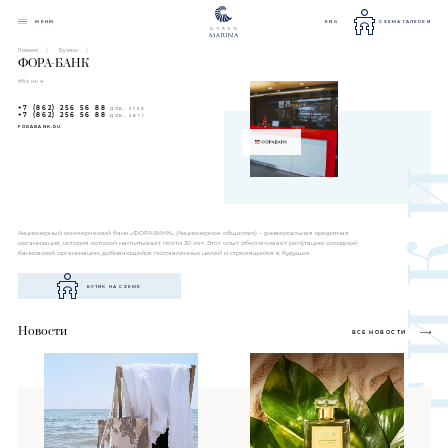
МЕНЮ
ENG
СХЕМА ГАЛЕРЕИ
Главная
Бутики
ФОРА-БАНК
#банки
+7 (862) 256 56 88
ДОБ. 2150
+7 (862) 256 56 88
ДОБ. 2811
FORABANK.RU
Акционерный коммерческий банк «ФОРА-БАНК» (Акционерное общество) – универсальная кредитная
организация, история которой насчитывает почти 30 лет. Этот опыт обеспечивает репутацию солидной
банковской организации, добивающейся поставленных целей и стремящейся в будущее.
БУТИК НА СХЕМЕ
Новости
ВСЕ НОВОСТИ