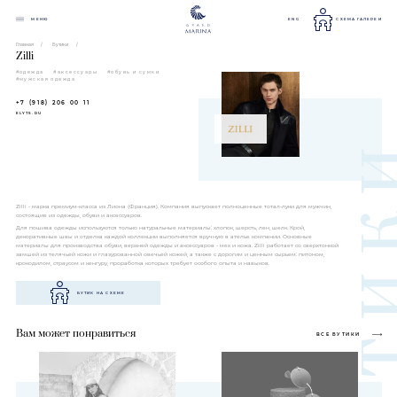
МЕНЮ
ENG
СХЕМА ГАЛЕРЕИ
Главная
Бутики
Zilli
#одежда
#аксессуары
#обувь и сумки
#мужская одежда
+7 (918) 206 00 11
ELYTS.RU
Zilli - марка премиум-класса из Лиона (Франция). Компания выпускает полноценные тотал-луки для мужчин,
состоящие из одежды, обуви и аксессуаров.
Для пошива одежды используются только натуральные материалы: хлопок, шерсть, лен, шелк. Крой,
декоративные швы и отделка каждой коллекции выполняется вручную в ателье компании. Основные
материалы для производства обуви, верхней одежды и аксессуаров - мех и кожа. Zilli работает со сверхтонкой
замшей из телячьей кожи и глазурованной овечьей кожей, а также с дорогим и ценным сырьем: питоном,
крокодилом, страусом и кенгуру, проработка которых требует особого опыта и навыков.
БУТИК НА СХЕМЕ
Вам может понравиться
ВСЕ БУТИКИ