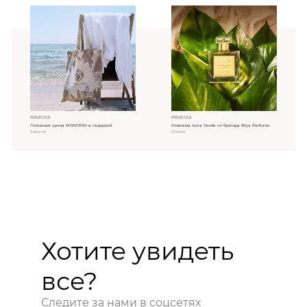
MOLECULE
MOLECULE
Пляжная сумка MANCERA в подарок!
Новинка Isola Verde от бренда Roja Parfums
3 августа
20 июля
Хотите увидеть
все?
Следите за нами в соцсетях