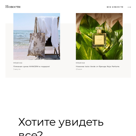
Новости
ВСЕ НОВОСТИ
MOLECULE
MOLECULE
Пляжная сумка MANCERA в подарок!
Новинка Isola Verde от бренда Roja Parfums
3 августа
20 июля
Хотите увидеть
все?