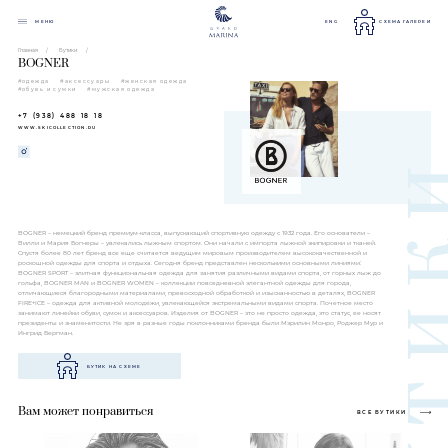
МЕНЮ
ENG
СХЕМА ГАЛЕРЕИ
Главная
Бутики
BOGNER
#одежда
#аксессуары
#женская одежда
#обувь и сумки
#мужская одежда
+7 (938) 488 18 18
WWW.SKICOLLECTION.RU
BOGNER – немецкий бренд премиум-класса, выпускающий спортивную одежду с 1932 года. Его основатели –
Вилли и Мария Богнеры – увлекались лыжным спортом. Они начали с импорта лыжной экипировки и тканей.
Спустя более 80 лет бренд все еще считается ведущим мировым производителем высококачественной и
роскошной одежды для спорта и отдыха. Сегодня бренд представлен несколькими основными линиями:
BOGNER SPORT – элитная функциональная одежда для занятия различными видами спорта, от горных лыж до
гольфа, BOGNER MAN и BOGNER WOMEN – коллекции повседневной элегантной одежды для города,
отличающиеся благородными материалами, превосходной обработкой и изысканностью в деталях, BOGNER
FIRE+ICE – одежда для активной молодежи, увлекающейся экстремальными видами спорта. Почетное место
занимают линейки обуви, сумок и аксессуаров. Изделия от BOGNER
– это не просто одежда, это статус, ее носят
президенты и знаменитости. Не зря в разные годы поклонниками бренда были Мэрилин Монро, Роджер Мур и
Ингрид Бергман.
БУТИК НА СХЕМЕ
Вам может понравиться
ВСЕ БУТИКИ