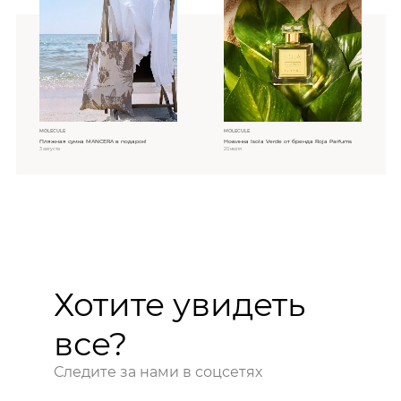
MOLECULE
MOLECULE
Пляжная сумка MANCERA в подарок!
Новинка Isola Verde от бренда Roja Parfums
3 августа
20 июля
Хотите увидеть
все?
Следите за нами в соцсетях