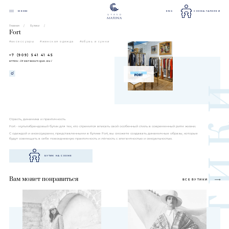
МЕНЮ
ENG
СХЕМА ГАЛЕРЕИ
Главная
Бутики
Fort
#аксессуары
#женская одежда
#обувь и сумки
+7 (909) 541 41 45
HTTPS://FORTBOUTIQUE.RU/
Страсть, динамика и практичность
Fort - мультибрендовый бутик для тех, кто стремится вписать свой особенный стиль в современный ритм жизни.
С одеждой и аксессуарами, представленными в бутике Fort, вы сможете создавать динамичные образы, которые
будут совмещать в себе повседневную практичность и лёгкость с элегантностью и сексуальностью.
БУТИК НА СХЕМЕ
Вам может понравиться
ВСЕ БУТИКИ