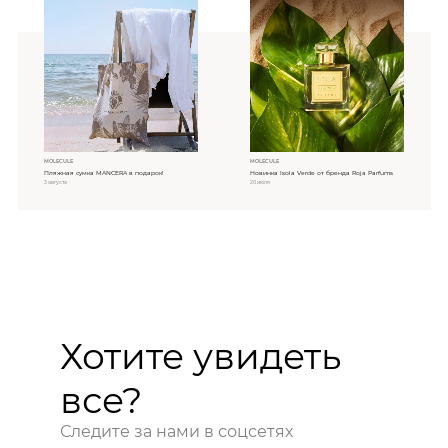
MOLECULE
MOLECULE
Пляжная сумка MANCERA в подарок!
Новинка Isola Verde от бренда Roja Parfums
3 августа
20 июля
Хотите увидеть
все?
Следите за нами в соцсетях