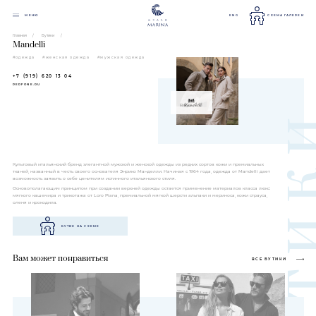
МЕНЮ
ENG
СХЕМА ГАЛЕРЕИ
Главная
Бутики
Mandelli
#одежда
#женская одежда
#мужская одежда
+7 (919) 620 13 04
PERFONE.RU
Культовый итальянский бренд элегантной мужской и женской одежды из редких сортов кожи и премиальных
тканей, названный в честь своего основателя Энрико Манделли. Начиная с 1964 года, одежда от Mandelli дает
возможность заявить о себе ценителям истинного итальянского стиля.
Основополагающим принципом при создании верхней одежды остается применение материалов класса люкс:
мягкого кашемира и трикотажа от Loro Piana, премиальной мягкой шерсти альпаки и мериноса, кожи страуса,
оленя и крокодила.
БУТИК НА СХЕМЕ
Вам может понравиться
ВСЕ БУТИКИ