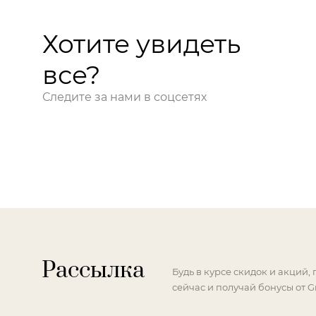
Хотите увидеть
все?
Следите за нами в соцсетях
Рассылка
Будь в курсе скидок и акций,
сейчас и получай бонусы от G