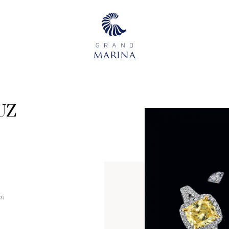
UZ
ся