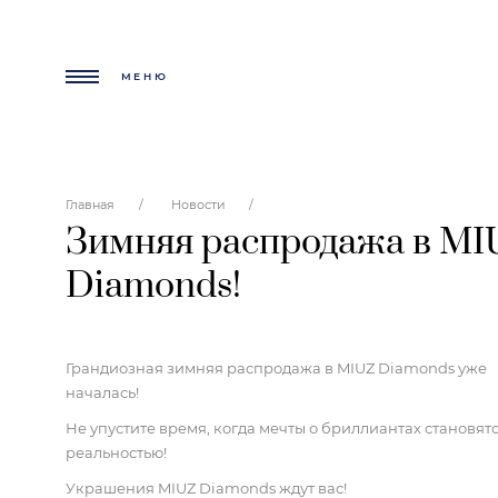
МЕНЮ
Главная
Новости
Зимняя распродажа в MI
Diamonds!
Грандиозная зимняя распродажа в MIUZ
Diamonds уже
началась!
Не упустите время, когда мечты о бриллиантах становят
реальностью!
Украшения MIUZ
Diamonds ждут вас!