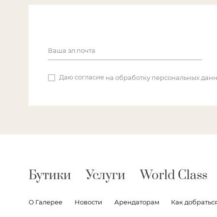
Ваша эл.почта
Даю согласие
на обработку персональных дан
Бутики
Услуги
World Class
О Галереe
Новости
Арендаторам
Как добратьс