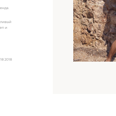
ренда.
дливый
een
и
18 2018