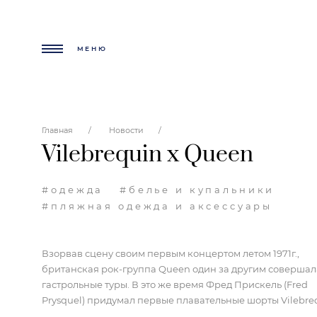
МЕНЮ
Главная
Новости
Vilebrequin x Queen
#одежда
#белье и купальники
#пляжная одежда и аксессуары
Взорвав сцену своим первым концертом летом 1971г.,
британская рок-группа
Queen
один за другим совершал
гастрольные туры. В это же время Фред Прискель (
Fred
Prysquel
) придумал первые плавательные шорты
Vilebre