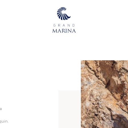
а
quin
.