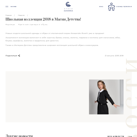
МЕНЮ
ENG
СХЕМА ГАЛЕРЕИ
Главная
Новости
Школьная коллекция 2018 в Магии Детства!
#одежда
#детская одежда и обувь
Новые модели школьной одежды и обуви от итальянской марки Alessandro Borelli уже в продаже!
Ассортимент коллекции включает в себя сорочки, брюки, слаксы, жилеты, пиджаки и костюмы для мальчиков; юбки,
блузки, сарафаны, жилетки и кардиганы для девочек.
Также в Империи Детства представлена широкая коллекция школьной обуви и аксессуаров.
21 августа 2018 2018
Поделиться
Другие новости
ВСЕ НОВОСТИ