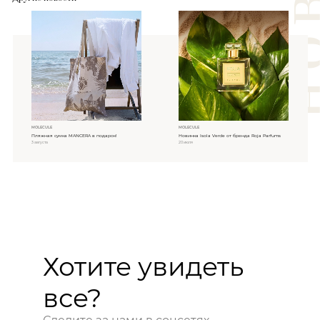
MOLECULE
MOLECULE
Пляжная сумка MANCERA в подарок!
Новинка Isola Verde от бренда Roja Parfums
3 августа
20 июля
Хотите увидеть
все?