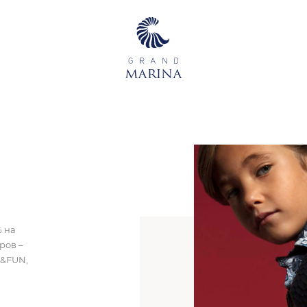
% на
ров –
UN&FUN,