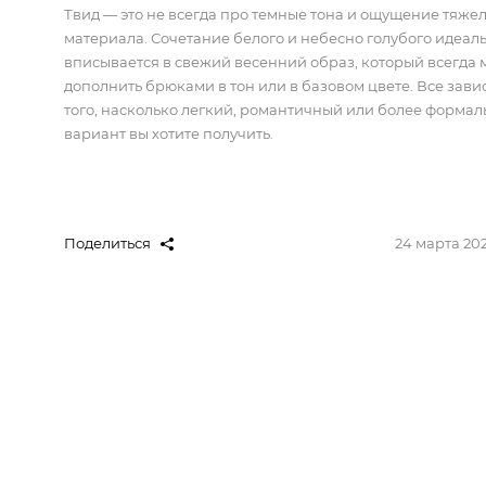
Твид ― это не всегда про темные тона и ощущение тяже
материала. Сочетание белого и небесно голубого идеал
вписывается в свежий весенний образ, который всегда
дополнить брюками в тон или в базовом цвете. Все завис
того, насколько легкий, романтичный или более форма
вариант вы хотите получить.
Поделиться
24 марта 20