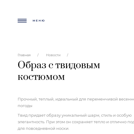
МЕНЮ
Главная
Новости
Образ с твидовым
костюмом
Прочный, теплый, идеальный для переменчивой весенн
погоды
Твид придает образу уникальный шарм, стиль и особую
элегантность. При этом он сохраняет тепло и отлично по
для повседневной носки.