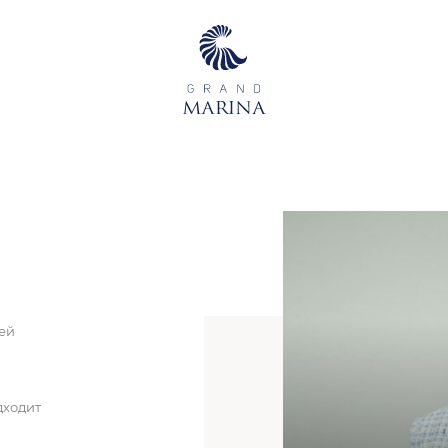
ей
дходит