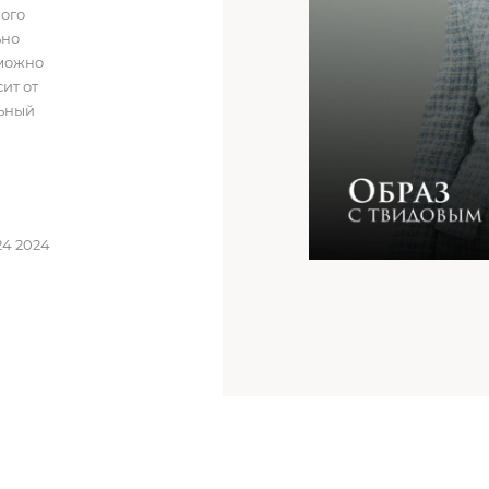
лого
ьно
 можно
ит от
льный
24 2024