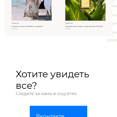
MOLECULE
MOLECULE
Пляжная сумка MANCERA в подарок!
Новинка Isola Verde от бренда Roja Parfums
3 августа
20 июля
Хотите увидеть
все?
Следите за нами в соцсетях
Вконтакте