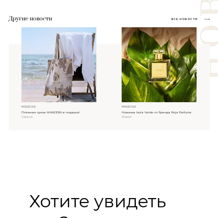
Другие новости
ВСЕ НОВОСТИ
MOLECULE
MOLECULE
Пляжная сумка MANCERA в подарок!
Новинка Isola Verde от бренда Roja Parfums
3 августа
20 июля
Хотите увидеть