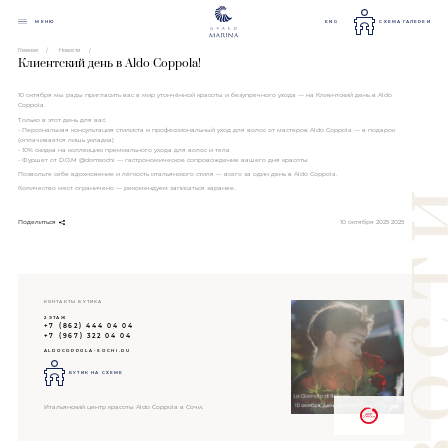
МЕНЮ
ENG
СХЕМА ГАЛЕРЕИ
Главная
Новости
Клиентский день в Aldo Coppola!
10 октября мы рады пригласить вас в мир утончённой красоты и безупречного ухода — на Клиентский день в Aldo
Coppola.
Только в этот день для вас:
- Персональная консультация стилиста и профессиональный уход для волос от мастеров Aldo Coppola — в подарок
(оплачивается лишь укладка)
- 10% скидка на коллекцию премиального ухода для волос и тела
- Фуршет от D.O.M @domsochi — гастрономическое сопровождение вашего дня красоты
Позвольте себе вдохновение и лёгкость итальянского стиля — всего за один день в Aldo Coppola.
Количество мест ограничено — рекомендуем записаться заранее.
10 октября 2025 2025
Поделиться
КОНТАКТЫ БУТИКА
2 ЭТАЖ
+7 (862) 444 04 04
+7 (967) 322 04 04
ALDOCOPPOLA-SOCHI.RU
БУТИК НА СХЕМЕ
Итальянский центр красоты Aldo Coppola в Сочи.